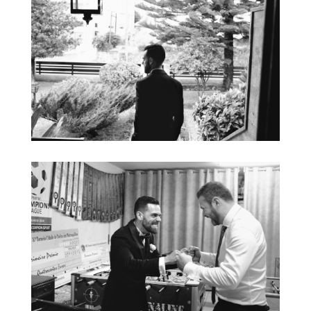
Boda-
Redolh
o de
Cima